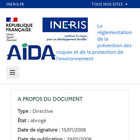
Aller
au
Aller au contenu
Aller au menu
contenu
La
principal
réglementation
de la
Aller au pied de page
prévention des
risques et de la protection de
l'environnement
MENU
A PROPOS DU DOCUMENT
Type :
Directive
État :
abrogé
Date de signature :
15/01/2008
Date de publication :
29/01/2008