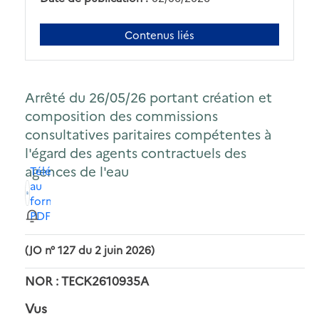
Contenus liés
Arrêté du 26/05/26 portant création et
composition des commissions
consultatives paritaires compétentes à
l'égard des agents contractuels des
agences de l'eau
Télécharger
au
format
PDF
(JO n° 127 du 2 juin 2026)
NOR : TECK2610935A
Vus