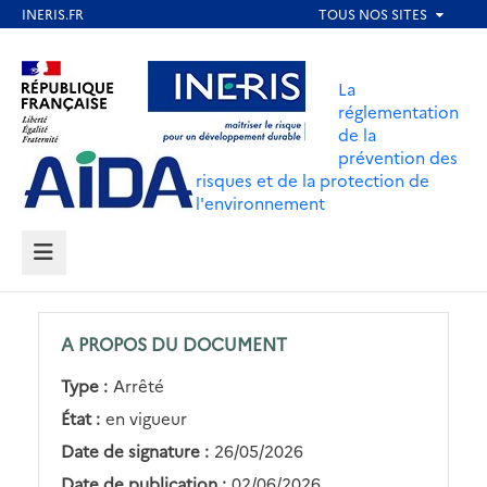
Aller
au
Aller au contenu
Aller au menu
contenu
La
principal
réglementation
de la
Aller au pied de page
prévention des
risques et de la protection de
l'environnement
MENU
A PROPOS DU DOCUMENT
Type :
Arrêté
État :
en vigueur
Date de signature :
26/05/2026
Date de publication :
02/06/2026