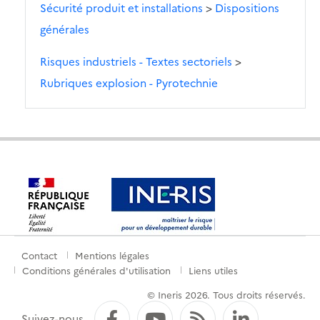
Sécurité produit et installations
>
Dispositions
générales
Risques industriels - Textes sectoriels
>
Rubriques explosion - Pyrotechnie
Contact
Mentions légales
Menu
Conditions générales d'utilisation
Liens utiles
de
© Ineris 2026. Tous droits réservés.
pied
Facebook
YouTube
Flux RSS
LinkedI
Suivez-nous