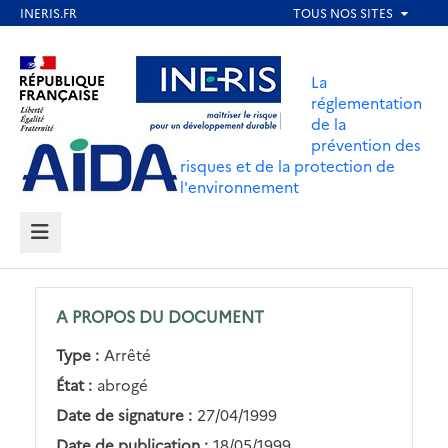
Aller
au
Aller au contenu
Aller au menu
contenu
La
principal
réglementation
de la
Aller au pied de page
prévention des
risques et de la protection de
l'environnement
MENU
A PROPOS DU DOCUMENT
Type :
Arrêté
État :
abrogé
Date de signature :
27/04/1999
Date de publication :
18/05/1999