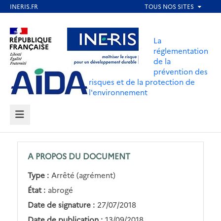
Aller
au
Aller au contenu
Aller au menu
contenu
La
principal
réglementation
de la
Aller au pied de page
prévention des
risques et de la protection de
l'environnement
MENU
A PROPOS DU DOCUMENT
Type :
Arrêté (agrément)
État :
abrogé
Date de signature :
27/07/2018
Date de publication :
13/09/2018