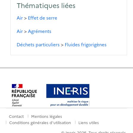
Thématiques liées
Air
>
Effet de serre
Air
>
Agréments
Déchets particuliers
>
Fluides frigorigènes
Contact
Mentions légales
Menu
Conditions générales d'utilisation
Liens utiles
de
© Ineris 2026. Tous droits réservés.