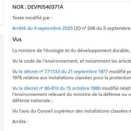
NOR : DEVP0540371A
Texte modifié par :
Arrêté du 4 septembre 2025
(JO n° 206 du 5 septembre
Vus
La ministre de l'écologie et du développement durable,
Vu le code de l'environnement, et notamment les articl
Vu
le décret n° 77-1133 du 21 septembre 1977
modifié pri
1976 relative aux installations classées pour la protecti
s-
es
Vu
le décret n° 80-813 du 15 octobre 1980
modifié relati
ur
l'environnement relevant du ministre de la défense ou s
re
défense nationale ;
s-
amp
Vu l'avis du Conseil supérieur des installations classées 
es
pplication
ur
Arrête :
re
inition