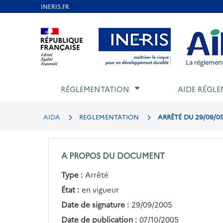
Aller
au
Aller au contenu
Aller au menu
Aller au p
contenu
principal
La réglement
RÉGLEMENTATION
AIDE RÉGLE
AIDA
REGLEMENTATION
ARRÊTÉ DU 29/09/05
A PROPOS DU DOCUMENT
Type :
Arrêté
État :
en vigueur
Date de signature :
29/09/2005
Date de publication :
07/10/2005