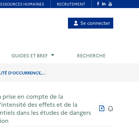
Menu
Se connecter
de
compte
utilisateur
GUIDES ET BREF
RECHERCHE
LITÉ D'OCCURRENCE,...
la prise en compte de la
'intensité des effets et de la
Télécharger
tiels dans les études de dangers
au
format
tion
PDF