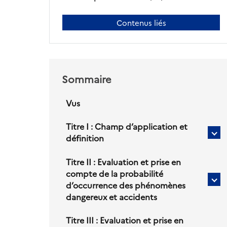
Contenus liés
Sommaire
Vus
Titre I : Champ d’application et
Sou
définition
titr
po
Titre II : Evaluation et prise en
Tit
compte de la probabilité
I :
Sou
d’occurrence des phénomènes
Ch
titr
dangereux et accidents
d’a
po
et
Tit
Titre III : Evaluation et prise en
déf
II :