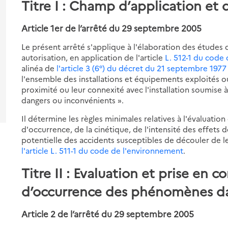
Titre I : Champ d’application et 
luation
s-
es
Article 1er de l’arrêté du 29 septembre 2005
se
ur
Le présent arrêté s'applique à l'élaboration des études 
re
mpte
autorisation, en application de l'article
L. 512-1 du code
alinéa de
l'article 3 (6°) du décret du 21 septembre 1977
luation
s-
l'ensemble des installations et équipements exploités o
es
babilité
proximité ou leur connexité avec l'installation soumise à
se
ur
ccurrence
dangers ou inconvénients ».
re
s
mpte
s-
énomènes
Il détermine les règles minimales relatives à l'évaluation
es
luation
gereux
d'occurrence, de la cinétique, de l'intensité des effet
ur
potentielle des accidents susceptibles de découler de leu
étique
s-
re
se
idents
l'article L. 511-1 du code de l'environnement
.
s
es
énomènes
ur
Titre II : Evaluation et prise en 
mpte
gereux
re
tographies
d’occurrence des phénomènes da
tensité
idents
s
positions
Article 2 de l’arrêté du 29 septembre 2005
ets
nsitoires
s