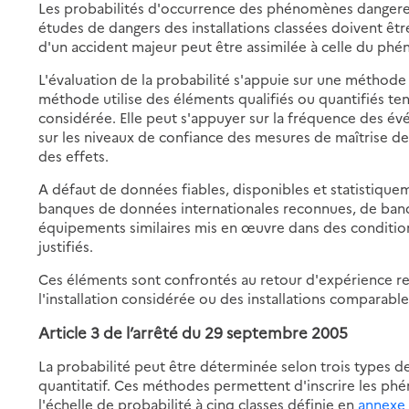
Les probabilités d'occurrence des phénomènes dangereux
énomènes
études de dangers des installations classées doivent êt
ales
gereux
d'un accident majeur peut être assimilée à celle du ph
L'évaluation de la probabilité s'appuie sur une méthod
méthode utilise des éléments qualifiés ou quantifiés tena
vité
considérée. Elle peut s'appuyer sur la fréquence des év
sur les niveaux de confiance des mesures de maîtrise de
des effets.
A défaut de données fiables, disponibles et statistiquem
banques de données internationales reconnues, de banqu
équipements similaires mis en œuvre dans des condition
justifiés.
Ces éléments sont confrontés au retour d'expérience rel
l'installation considérée ou des installations comparable
Article 3 de l’arrêté du 29 septembre 2005
La probabilité peut être déterminée selon trois types de
quantitatif. Ces méthodes permettent d'inscrire les ph
l'échelle de probabilité à cinq classes définie en
annexe 