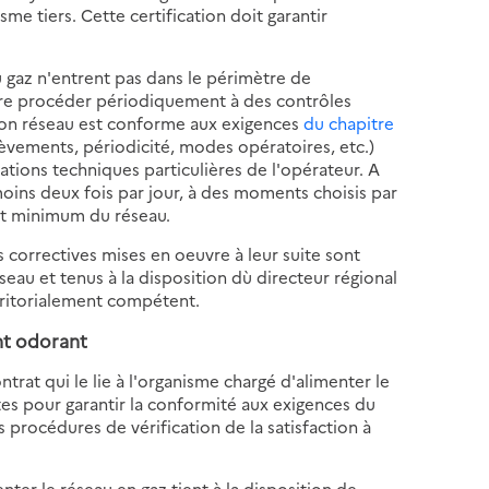
e tiers. Cette certification doit garantir
u gaz n'entrent pas dans le périmètre de
aire procéder périodiquement à des contrôles
 son réseau est conforme aux exigences
du chapitre
èvements, périodicité, modes opératoires, etc.)
ations techniques particulières de l'opérateur. A
moins deux fois par jour, à des moments choisis par
et minimum du réseau.
s correctives mises en oeuvre à leur suite sont
eau et tenus à la disposition dù directeur régional
erritorialement compétent.
nt odorant
rat qui le lie à l'organisme chargé d'alimenter le
ntes pour garantir la conformité aux exigences du
procédures de vérification de la satisfaction à
ter le réseau en gaz tient à la disposition de