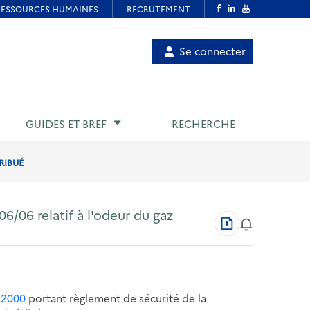
Menu
Se connecter
de
compte
utilisateur
GUIDES ET BREF
RECHERCHE
RIBUÉ
/06 relatif à l'odeur du gaz
Télécharger
au
format
PDF
t 2000
portant règlement de sécurité de la