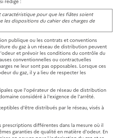
i rédigé :
caractéristique pour que les fiâtes soient
ue les dispositions du cahier des charges de
tion publique ou les contrats et conventions
niture du gaz à un réseau de distribution peuvent
d'odeur et prévoir les conditions du contrôle du
lauses conventionnelles ou contractuelles
charges ne leur sont pas opposables. Lorsque ces
deur du gaz, il y a lieu de respecter les
ncipales que l'opérateur de réseau de distribution
domaine considéré à l'exigence de l'arrêté.
ptibles d'être distribués par le réseau, visés à
s prescriptions différentes dans la mesure où il
êmes garanties de qualité en matière d'odeur. En
mises en oeuvre pour l 'odorisation du gaz et sa