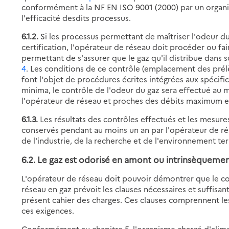
conformément à la NF EN ISO 9001 (2000) par un organism
l'efficacité desdits processus.
6.1.2.
Si les processus permettant de maîtriser l'odeur d
certification, l'opérateur de réseau doit procéder ou f
permettant de s'assurer que le gaz qu'il distribue dans
4
. Les conditions de ce contrôle (emplacement des prél
font l'objet de procédures écrites intégrées aux spécific
minima, le contrôle de l'odeur du gaz sera effectué au 
l'opérateur de réseau et proches des débits maximum 
6.1.3.
Les résultats des contrôles effectués et les mesure
conservés pendant au moins un an par l'opérateur de rés
de l'industrie, de la recherche et de l'environnement t
6.2. Le gaz est odorisé en amont ou intrinsèqueme
L'opérateur de réseau doit pouvoir démontrer que le cont
réseau en gaz prévoit les clauses nécessaires et suffisa
présent cahier des charges. Ces clauses comprennent les 
ces exigences.
Conformément au chapitre 5, l'organisme chargé d'alimen