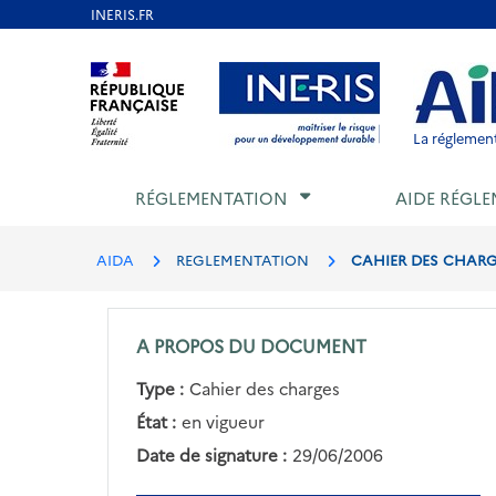
Aller
au
Aller au contenu
Aller au menu
Aller au p
contenu
principal
La réglement
RÉGLEMENTATION
AIDE RÉGLE
AIDA
REGLEMENTATION
CAHIER DES CHARGE
A PROPOS DU DOCUMENT
Type :
Cahier des charges
État :
en vigueur
Date de signature :
29/06/2006