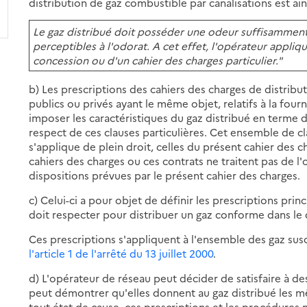
distribution de gaz combustible par canalisations est ains
Le gaz distribué doit posséder une odeur suffisamment 
perceptibles à l'odorat. A cet effet, l'opérateur appliq
concession ou d'un cahier des charges particulier."
b) Les prescriptions des cahiers des charges de distribu
publics ou privés ayant le même objet, relatifs à la four
imposer les caractéristiques du gaz distribué en terme 
respect de ces clauses particulières. Cet ensemble de c
s'applique de plein droit, celles du présent cahier des 
cahiers des charges ou ces contrats ne traitent pas de l'o
dispositions prévues par le présent cahier des charges.
c) Celui-ci a pour objet de définir les prescriptions pri
doit respecter pour distribuer un gaz conforme dans le 
Ces prescriptions s'appliquent à l'ensemble des gaz susce
l'article 1 de l'arrêté du 13 juillet 2000
.
d) L'opérateur de réseau peut décider de satisfaire à de
peut démontrer qu'elles donnent au gaz distribué les m
tout état de cause, ces prescriptions et les procédures 