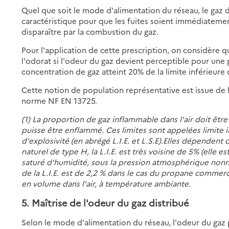
Quel que soit le mode d'alimentation du réseau, le gaz
caractéristique pour que les fuites soient immédiatemen
disparaître par la combustion du gaz.
Pour l'application de cette prescription, on considère 
l'odorat si l'odeur du gaz devient perceptible pour une 
concentration de gaz atteint 20% de la limite inférieure d
Cette notion de population représentative est issue de l
norme NF EN 13725.
(1) La proportion de gaz inflammable dans l'air doit êtr
puisse être enflammé. Ces limites sont appelées limite i
d'explosivité (en abrégé L.I.E. et L.S.E).Elles dépendent 
naturel de type H, la L.I.E. est très voisine de 5% (elle
saturé d'humidité, sous la pression atmosphérique nonn
de la L.I.E. est de 2,2 % dans le cas du propane commerc
en volume dans l'air, à température ambiante.
5. Maîtrise de l'odeur du gaz distribué
Selon le mode d'alimentation du réseau, l'odeur du gaz p