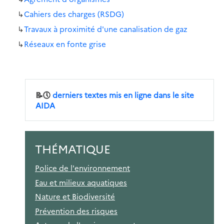
↳
Cahiers des charges (RSDG)
↳
Travaux à proximité d'une canalisation de gaz
↳
Réseaux en fonte grise
📝🕔
derniers textes mis en ligne dans le site
AIDA
THÉMATIQUE
Police de l'environnement
Eau et milieux aquatiques
Nature et Biodiversité
Prévention des risques