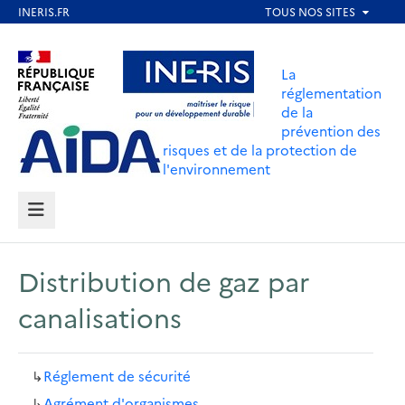
Aller
au
Aller au contenu
Aller au menu
contenu
La
principal
réglementation
de la
Aller au pied de page
prévention des
risques et de la protection de
l'environnement
MENU
Distribution de gaz par
canalisations
↳
Réglement de sécurité
↳
Agrément d'organismes