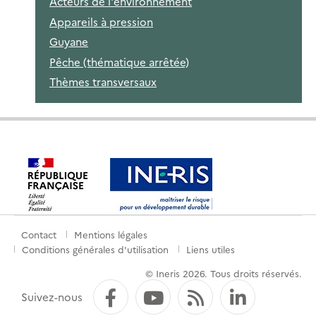
Acteurs de l'environnement
Appareils à pression
Guyane
Pêche (thématique arrêtée)
Thèmes transversaux
Contact
Mentions légales
Menu
Conditions générales d'utilisation
Liens utiles
de
© Ineris 2026. Tous droits réservés.
pied
Facebook
YouTube
Flux RSS
LinkedI
Suivez-nous