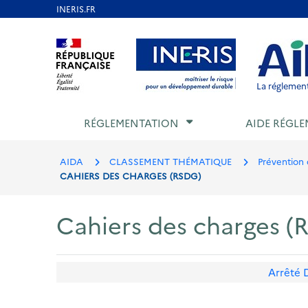
Aller
au
Aller au contenu
Aller au menu
Aller au p
contenu
principal
La réglement
RÉGLEMENTATION
AIDE RÉGLE
AIDA
CLASSEMENT THÉMATIQUE
Prévention 
CAHIERS DES CHARGES (RSDG)
Cahiers des charges (
Arrêté