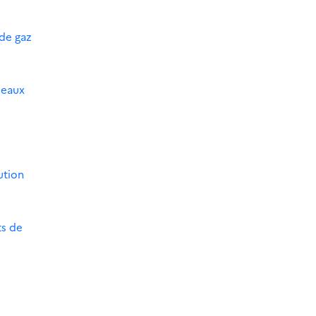
 de gaz
seaux
ution
ts de