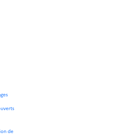
ages
ouverts
tion de