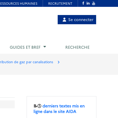
Menu
Se connecter
de
compte
utilisateur
GUIDES ET BREF
RECHERCHE
tribution de gaz par canalisations
📝🕔
derniers textes mis en
ligne dans le site AIDA