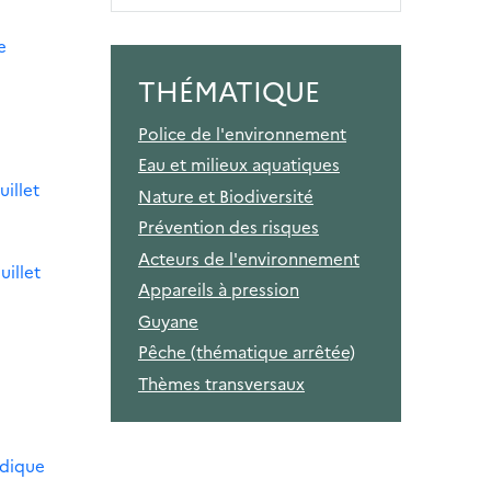
e
THÉMATIQUE
Police de l'environnement
Eau et milieux aquatiques
uillet
Nature et Biodiversité
Prévention des risques
Acteurs de l'environnement
uillet
Appareils à pression
Guyane
Pêche (thématique arrêtée)
Thèmes transversaux
odique