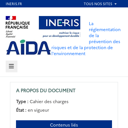
Aller
au
Aller au contenu
Aller au menu
contenu
La
principal
réglementation
de la
Aller au pied de page
prévention des
risques et de la protection de
l'environnement
MENU
A PROPOS DU DOCUMENT
Type :
Cahier des charges
État :
en vigueur
Contenus liés