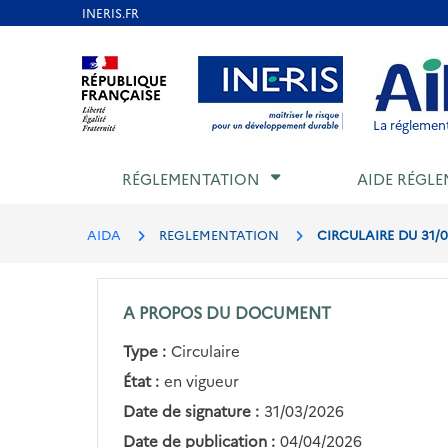
Aller
au
Aller au contenu
Aller au menu
Aller au p
contenu
principal
La réglement
RÉGLEMENTATION
AIDE RÉGLE
AIDA
REGLEMENTATION
CIRCULAIRE DU 31
A PROPOS DU DOCUMENT
Type :
Circulaire
État :
en vigueur
Date de signature :
31/03/2026
Date de publication :
04/04/2026