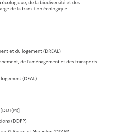
n écologique, de la biodiversité et des
hargé de la transition écologique
ement et du logement (DREAL)
ronnement, de l’aménagement et des transports
u logement (DEAL)
) [DDT(M)]
ations (DDPP)
er de St Pierre et Miquelon (DTAM)