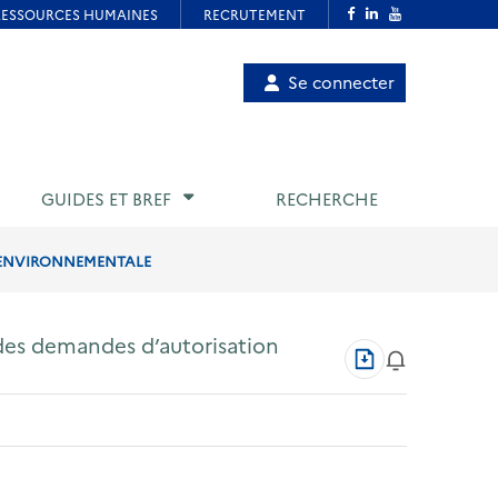
Menu
Se connecter
de
compte
utilisateur
GUIDES ET BREF
RECHERCHE
N ENVIRONNEMENTALE
n des demandes d’autorisation
Télécharger
au
format
PDF