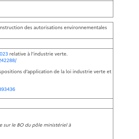
instruction
des
autorisations environnementales
023
relative
à
l’industrie
verte.
242288/
spositions
d’application
de
la
loi industrie verte et
9893436
e sur le BO du pôle ministériel à