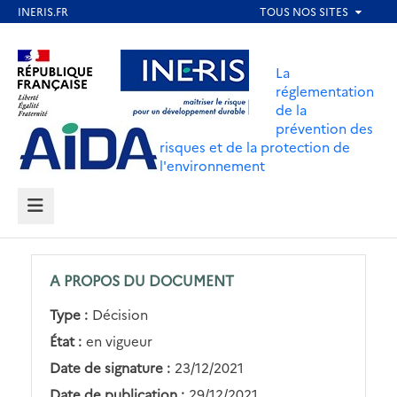
Aller
au
Aller au contenu
Aller au menu
contenu
La
principal
réglementation
de la
Aller au pied de page
prévention des
risques et de la protection de
l'environnement
MENU
A PROPOS DU DOCUMENT
Type :
Décision
État :
en vigueur
Date de signature :
23/12/2021
Date de publication :
29/12/2021