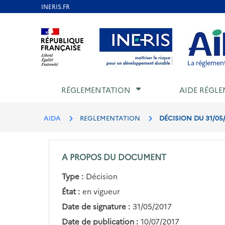
Aller
au
Aller au contenu
Aller au menu
Aller au p
contenu
principal
La réglement
RÉGLEMENTATION
AIDE RÉGLE
AIDA
REGLEMENTATION
DÉCISION DU 31/05/
A PROPOS DU DOCUMENT
Type :
Décision
État :
en vigueur
Date de signature :
31/05/2017
Date de publication :
10/07/2017