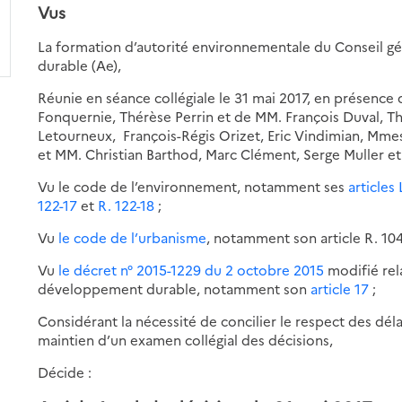
Vus
La formation d’autorité environnementale du Conseil g
durable (Ae),
Réunie en séance collégiale le 31 mai 2017, en présenc
Fonquernie, Thérèse Perrin et de MM. François Duval, Thi
Letourneux, François-Régis Orizet, Eric Vindimian, Mm
et MM. Christian Barthod, Marc Clément, Serge Muller et
Vu le code de l’environnement, notamment ses
articles 
122-17
et
R. 122-18
;
Vu
le code de l’urbanisme
, notamment son article R. 104
Vu
le décret n° 2015-1229 du 2 octobre 2015
modifié rel
développement durable, notamment son
article 17
;
Considérant la nécessité de concilier le respect des délai
maintien d’un examen collégial des décisions,
Décide :