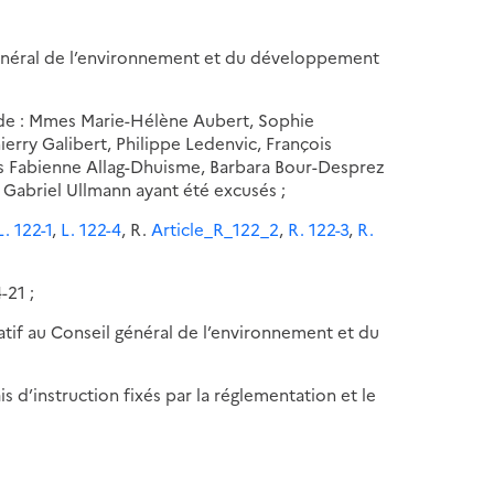
énéral de l’environnement et du développement
e de : Mmes Marie-Hélène Aubert, Sophie
erry Galibert, Philippe Ledenvic, François
es Fabienne Allag-Dhuisme, Barbara Bour-Desprez
 Gabriel Ullmann ayant été excusés ;
L. 122-1
,
L. 122-4
, R.
Article_R_122_2
,
R. 122-3
,
R.
-21 ;
atif au Conseil général de l’environnement et du
s d’instruction fixés par la réglementation et le