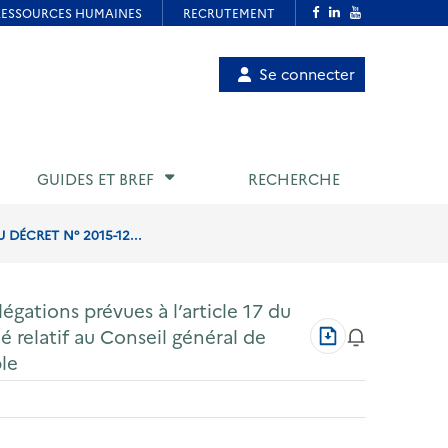
Menu
Se connecter
de
compte
utilisateur
GUIDES ET BREF
RECHERCHE
DÉCRET N° 2015-12...
égations prévues à l’article 17 du
Télécharger
 relatif au Conseil général de
au
le
format
PDF