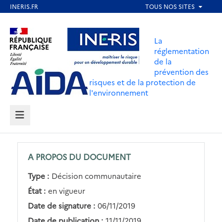
Aller
au
Aller au contenu
Aller au menu
contenu
La
principal
réglementation
de la
Aller au pied de page
prévention des
risques et de la protection de
l'environnement
MENU
A PROPOS DU DOCUMENT
Type :
Décision communautaire
État :
en vigueur
Date de signature :
06/11/2019
Date de publication :
11/11/2019