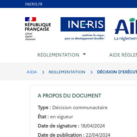
Aller
au
Aller au contenu
Aller au menu
Aller au p
contenu
principal
La réglement
RÉGLEMENTATION
AIDE RÉGLE
AIDA
REGLEMENTATION
DÉCISION D'EXÉCUTI
A PROPOS DU DOCUMENT
Type :
Décision communautaire
État :
en vigueur
Date de signature :
18/04/2024
Date de publication :
22/04/2024