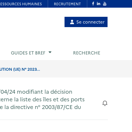
Menu
Se connecter
de
compte
utilisateur
GUIDES ET BREF
RECHERCHE
ION (UE) N° 2023...
/04/24 modifiant la décision
ne la liste des îles et des ports
 de la directive n° 2003/87/CE du