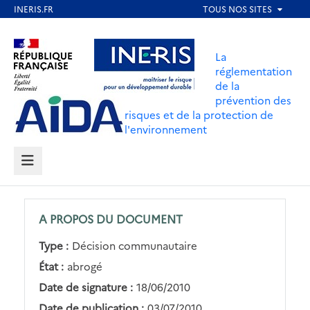
Aller
au
Aller au contenu
Aller au menu
contenu
La
principal
réglementation
de la
Aller au pied de page
prévention des
risques et de la protection de
l'environnement
MENU
A PROPOS DU DOCUMENT
Type :
Décision communautaire
État :
abrogé
Date de signature :
18/06/2010
Date de publication :
03/07/2010