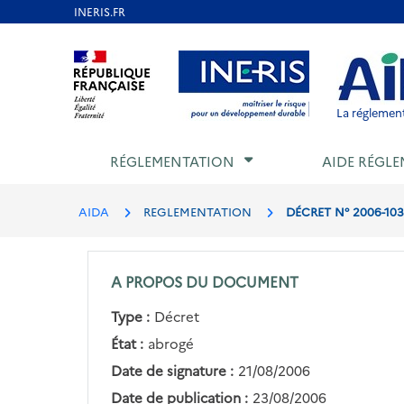
Aller
au
Aller au contenu
Aller au menu
Aller au p
contenu
principal
La réglement
RÉGLEMENTATION
AIDE RÉGLE
AIDA
REGLEMENTATION
DÉCRET N° 2006-10
A PROPOS DU DOCUMENT
Type :
Décret
État :
abrogé
Date de signature :
21/08/2006
Date de publication :
23/08/2006