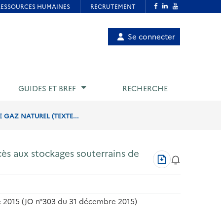
Menu
Se connecter
de
compte
utilisateur
GUIDES ET BREF
RECHERCHE
 GAZ NATUREL (TEXTE...
ccès aux stockages souterrains de
Télécharger
au
format
PDF
e 2015 (JO n°303 du 31 décembre 2015)