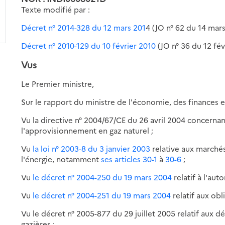
Texte modifié par :
Décret n° 2014-328 du 12 mars 201
4 (JO n° 62 du 14 mar
Décret n° 2010-129 du 10 février 2010
(JO n° 36 du 12 fév
Vus
Le Premier ministre,
Sur le rapport du ministre de l'économie, des finances et
Vu la directive n° 2004/67/CE du 26 avril 2004 concernan
l'approvisionnement en gaz naturel ;
Vu
la loi n° 2003-8 du 3 janvier 2003
relative aux marchés 
l'énergie, notamment
ses articles 30-1
à
30-6
;
Vu
le décret n° 2004-250 du 19 mars 2004
relatif à l'aut
Vu
le décret n° 2004-251 du 19 mars 2004
relatif aux obl
Vu le décret n° 2005-877 du 29 juillet 2005 relatif aux d
gazières ;