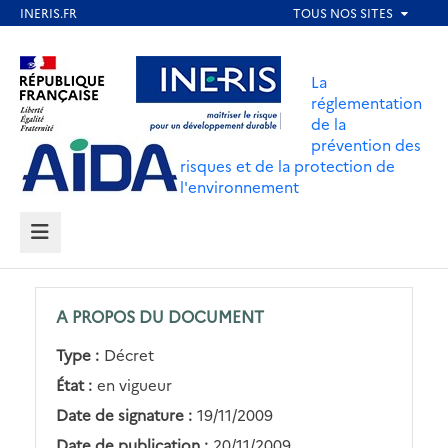
Aller
au
Aller au contenu
Aller au menu
contenu
La
principal
réglementation
de la
Aller au pied de page
prévention des
risques et de la protection de
l'environnement
MENU
A PROPOS DU DOCUMENT
Type :
Décret
État :
en vigueur
Date de signature :
19/11/2009
Date de publication :
20/11/2009