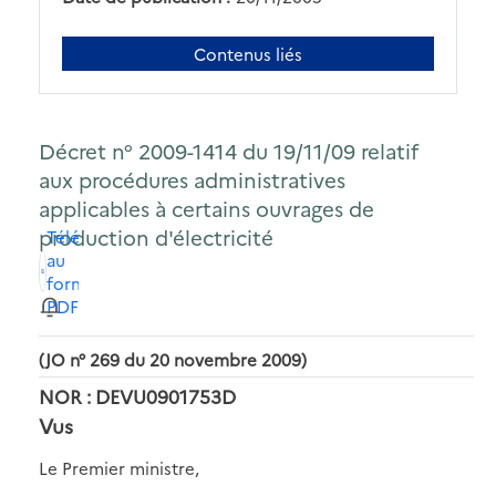
Contenus liés
Décret n° 2009-1414 du 19/11/09 relatif
aux procédures administratives
applicables à certains ouvrages de
production d'électricité
Télécharger
au
format
PDF
(JO n° 269 du 20 novembre 2009)
NOR : DEVU0901753D
Vus
Le Premier ministre,