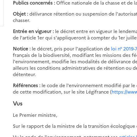
Publics concernés :
Office nationale de la chasse et de l
Objet :
délivrance rétention ou suspension de l'autoris
chasser.
Entrée en vigueur :
le décret entre en vigueur le lendema
de l'article 1er qui s'appliqueront à compter du 1er juill
Notice :
le décret, pris pour l'application de
loi n° 2019-
français de la biodiversité, modifiant les missions des f
l'environnement, modifie les modalités de délivrance des
ailleurs les conditions administratives de rétention ou 
détenteur.
Références :
le code de l'environnement modifié par le d
de cette modification, sur le site Légifrance (
https://www
Vus
Le Premier ministre,
Sur le rapport de la ministre de la transition écologique 
Vu le code de l'environnement, notamment ses
articles