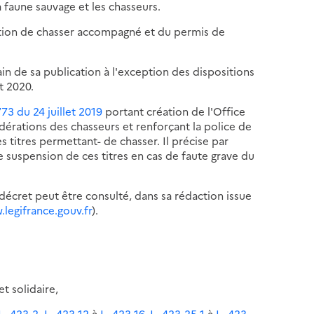
a faune sauvage et les chasseurs.
ation de chasser accompagné et du permis de
in de sa publication à l'exception des dispositions
et 2020.
773 du 24 juillet 2019
portant création de l'Office
édérations des chasseurs et renforçant la police de
 titres permettant- de chasser. Il précise par
de suspension de ces titres en cas de faute grave du
écret peut être consulté, dans sa rédaction issue
.legifrance.gouv.fr
).
et solidaire,
 L. 423-2
,
L. 423-12
à
L. 423-16
,
L. 423-25-1
à
L. 423-