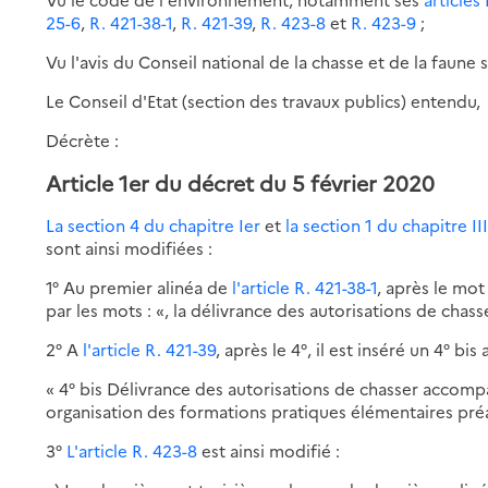
25-6
,
R. 421-38-1
,
R. 421-39
,
R. 423-8
et
R. 423-9
;
Vu l'avis du Conseil national de la chasse et de la faune
Le Conseil d'Etat (section des travaux publics) entendu,
Décrète :
Article 1er du décret du 5 février 2020
La section 4 du chapitre Ier
et
la section 1 du chapitre I
sont ainsi modifiées :
1° Au premier alinéa de
l'article R. 421-38-1
, après le mot
par les mots : «, la délivrance des autorisations de cha
2° A
l'article R. 421-39
, après le 4°, il est inséré un 4° bis 
« 4° bis Délivrance des autorisations de chasser accompa
organisation des formations pratiques élémentaires préa
3°
L'article R. 423-8
est ainsi modifié :