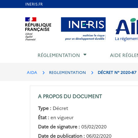
Aller
au
Aller au contenu
Aller au menu
Aller au p
contenu
principal
La réglement
RÉGLEMENTATION
AIDE RÉGLE
AIDA
REGLEMENTATION
DÉCRET N° 2020-87
A PROPOS DU DOCUMENT
Type :
Décret
État :
en vigueur
Date de signature :
05/02/2020
Date de publication :
06/02/2020