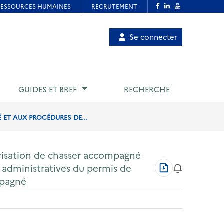
Menu
Se connecter
de
compte
utilisateur
GUIDES ET BREF
RECHERCHE
 ET AUX PROCÉDURES DE...
torisation de chasser accompagné
Télécharger
 administratives du permis de
au
mpagné
format
PDF