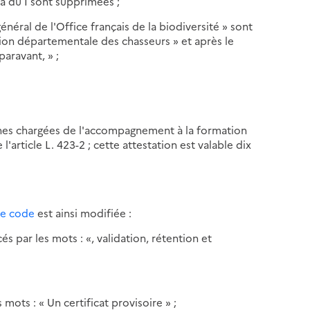
a du I sont supprimées ;
général de l'Office français de la biodiversité » sont
tion départementale des chasseurs » et après le
paravant, » ;
onnes chargées de l'accompagnement à la formation
'article L. 423-2 ; cette attestation est valable dix
ême code
est ainsi modifiée :
cés par les mots : «, validation, rétention et
 mots : « Un certificat provisoire » ;