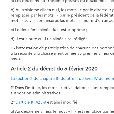
a) Les deuxième et troisième phrases du deuxième aliné
b) Au troisième alinéa du I, les mots : « par le directeur 
remplacés par les mots : « par le président de la fédéra
mot : « suivi » sont insérés les mots : «, moins d'un an au
c) Le deuxième alinéa du II est supprimé ;
d) Il est ajouté au II un alinéa ainsi rédigé :
« - l'attestation de participation de chacune des pers
à la sécurité à la chasse mentionnée au premier alinéa de l
ans. »
Article 2 du décret du 5 février 2020
La section 2 du chapitre III du titre II du livre IV du m
1° Dans l'intitulé, les mots : « et validation » sont rempla
suspension administratives » ;
2°
L'article R. 423-9
est ainsi modifié :
a) Au deuxième alinéa, le mot : « Il » est remplacé par les