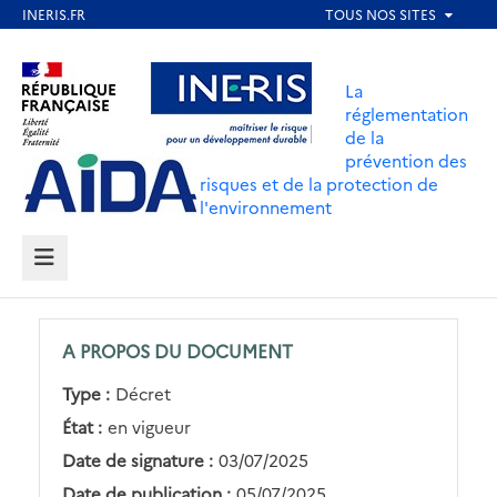
Aller
au
Aller au contenu
Aller au menu
contenu
La
principal
réglementation
de la
Aller au pied de page
prévention des
risques et de la protection de
l'environnement
MENU
A PROPOS DU DOCUMENT
Type :
Décret
État :
en vigueur
Date de signature :
03/07/2025
Date de publication :
05/07/2025