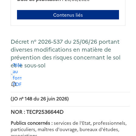
Contenus liés
Décret n° 2026-537 du 25/06/26 portant
diverses modifications en matière de
prévention des risques concernant le sol
et le sous-sol
Télécharger
au
format
PDF
(JO n° 148 du 26 juin 2026)
NOR : TECP2536644D
Publics concernés :
services de l'Etat, professionnels,
particuliers, maîtres d'ouvrage, bureaux d'études,
associations.