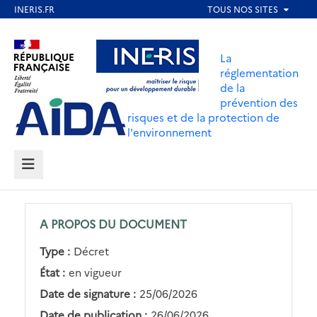
Aller
au
Aller au contenu
Aller au menu
contenu
La
principal
réglementation
de la
Aller au pied de page
prévention des
risques et de la protection de
l'environnement
MENU
A PROPOS DU DOCUMENT
Type :
Décret
État :
en vigueur
Date de signature :
25/06/2026
Date de publication :
26/06/2026