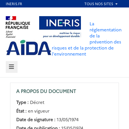
Aller
au
Aller au contenu
Aller au menu
contenu
La
principal
réglementation
de la
Aller au pied de page
prévention des
risques et de la protection de
l'environnement
MENU
A PROPOS DU DOCUMENT
Type :
Décret
État :
en vigueur
Date de signature :
13/05/1974
Date de publication :
15/05/1974