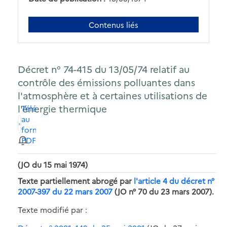
Contenus liés
Décret n° 74-415 du 13/05/74 relatif au
contrôle des émissions polluantes dans
l'atmosphère et à certaines utilisations de
l'énergie thermique
Télécharger
au
format
PDF
(JO du 15 mai 1974)
Texte partiellement abrogé par
l'article 4 du décret n°
2007-397 du 22 mars 2007
(JO n° 70 du 23 mars 2007).
Texte modifié par :