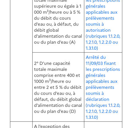
supérieure ou égale à 1
générales
000 m³/heure ou à 5 %
applicables aux
du débit du cours
prélèvements
d’eau ou, à défaut, du
soumis à
débit global
autorisation
d’alimentation du canal
(rubriques 1.1.2.0,
ou du plan d’eau (A)
1.2.1.0, 1.2.2.0 ou
1.3.1.0)
Arrêté du
2° D’une capacité
11/09/03 fixant
totale maximale
les prescriptions
comprise entre 400 et
générales
3
1000 m
/heure ou
applicables aux
entre 2 et 5 % du débit
prélèvements
du cours d’eau ou, à
soumis à
défaut, du débit global
déclaration
d’alimentation du canal
(rubriques 1.1.2.0,
ou du plan d’eau (D)
1.2.1.0, 1.2.2.0 ou
1.3.1.0)
A l’exception des