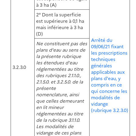
à 3 ha (A)
2° Dont la superficie
est supérieure à 0,1 ha
mais inférieure à 3 ha
(D)
Arrêté du
Ne constituent pas des
09/06/21 fixant
plans d'eau au sens de
les prescriptions
la présente rubrique
techniques
les étendues d'eau
générales
3.2.3.0
réglementées au titre
applicables aux
des rubriques 2.1.1.0.,
plans d'eau, y
2.1.5.0. et 3.2.5.0. de la
compris en ce
présente
qui concerne les
nomenclature, ainsi
modalités de
que celles demeurant
vidange
en lit mineur
(rubrique 3.2.3.0)
réglementées au titre
de la rubrique 3.1.1.0.
Les modalités de
vidange de ces plans