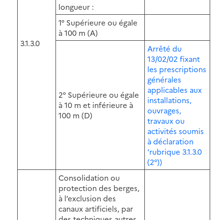
longueur :
1° Supérieure ou égale
à 100 m (A)
3.1.3.0
Arrêté du
13/02/02 fixant
les prescriptions
générales
applicables aux
2° Supérieure ou égale
installations,
à 10 m et inférieure à
ouvrages,
100 m (D)
travaux ou
activités soumis
à déclaration
‘rubrique 3.1.3.0
(2°))
Consolidation ou
protection des berges,
à l’exclusion des
canaux artificiels, par
des techniques autres