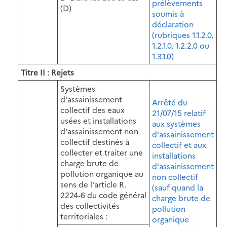
prélèvements
(D)
soumis à
déclaration
(rubriques 1.1.2.0,
1.2.1.0, 1.2.2.0 ou
1.3.1.0)
Titre II : Rejets
Systèmes
d'assainissement
Arrêté du
collectif des eaux
21/07/15 relatif
usées et installations
aux systèmes
d'assainissement non
d'assainissement
collectif destinés à
collectif et aux
collecter et traiter une
installations
charge brute de
d'assainissement
pollution organique au
non collectif
sens de l'article R.
(sauf quand la
2224-6 du code général
charge brute de
des collectivités
pollution
territoriales :
organique