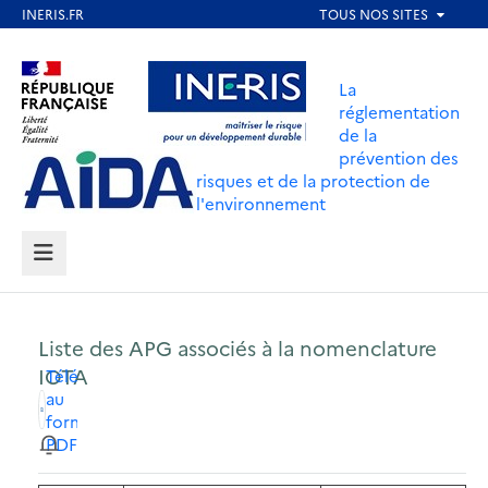
Aller
au
Aller au contenu
Aller au menu
contenu
La
principal
réglementation
de la
Aller au pied de page
prévention des
risques et de la protection de
l'environnement
MENU
Liste des APG associés à la nomenclature
IOTA
Télécharger
au
format
PDF