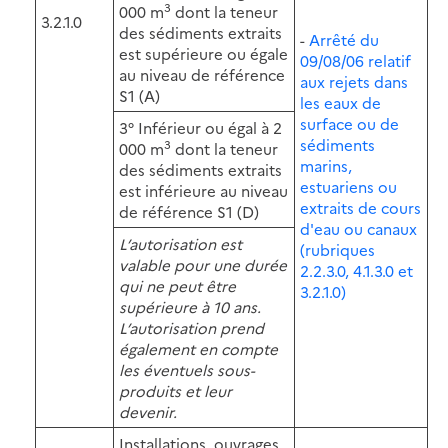
3
000 m
dont la teneur
3.2.1.0
des sédiments extraits
-
Arrêté du
est supérieure ou égale
09/08/06 relatif
au niveau de référence
aux rejets dans
S1 (A)
les eaux de
surface ou de
3° Inférieur ou égal à 2
sédiments
3
000 m
dont la teneur
marins,
des sédiments extraits
estuariens ou
est inférieure au niveau
extraits de cours
de référence S1 (D)
d'eau ou canaux
L’autorisation est
(rubriques
valable pour une durée
2.2.3.0, 4.1.3.0 et
qui ne peut être
3.2.1.0)
supérieure à 10 ans.
L’autorisation prend
également en compte
les éventuels sous-
produits et leur
devenir.
Installations, ouvrages,