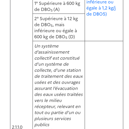
inférieure ou
1° Supérieure à 600 kg
égale à 1,2 kg/j
de DBO
(A)
5
de DBO5)
2° Supérieure à 12 kg
de DBO
, mais
5
inférieure ou égale à
600 kg de DBO
(D)
5
Un système
d’assainissement
collectif est constitué
d’un système de
collecte, d’une station
de traitement des eaux
usées et des ouvrages
assurant l’évacuation
des eaux usées traitées
vers le milieu
récepteur, relevant en
tout ou partie d’un ou
plusieurs services
publics
2.1.1.0