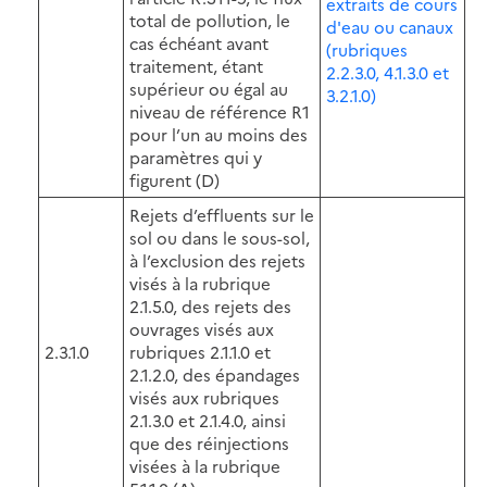
extraits de cours
total de pollution, le
d'eau ou canaux
cas échéant avant
(rubriques
traitement, étant
2.2.3.0, 4.1.3.0 et
supérieur ou égal au
3.2.1.0)
niveau de référence R1
pour l’un au moins des
paramètres qui y
figurent (D)
Rejets d’effluents sur le
sol ou dans le sous-sol,
à l’exclusion des rejets
visés à la rubrique
2.1.5.0, des rejets des
ouvrages visés aux
2.3.1.0
rubriques 2.1.1.0 et
2.1.2.0, des épandages
visés aux rubriques
2.1.3.0 et 2.1.4.0, ainsi
que des réinjections
visées à la rubrique