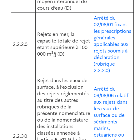
moyen interannuel du
cours d’eau (D)
Arrêté du
02/08/01 fixant
les prescriptions
Rejets en mer, la
générales
capacité totale de rejet
2.2.2.0
applicables aux
étant supérieure à 100
rejets soumis à
3
000 m
/j (D)
déclaration
(rubrique
2.2.2.0)
Rejet dans les eaux de
surface, à l’exclusion
Arrêté du
des rejets réglementés
09/08/06 relatif
au titre des autres
aux rejets dans
rubriques de la
les eaux de
présente nomenclature
surface ou de
ou de la nomenclature
sédiments
des installations
marins,
classées annexée à
estuariens ou
2.2.3.0
l’article R.511-9, le flux