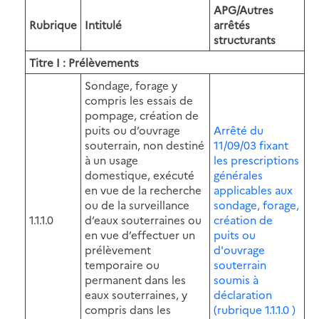
APG/Autres
Rubrique
Intitulé
arrêtés
structurants
Titre I : Prélèvements
Sondage, forage y
compris les essais de
pompage, création de
puits ou d’ouvrage
Arrêté du
souterrain, non destiné
11/09/03 fixant
à un usage
les prescriptions
domestique, exécuté
générales
en vue de la recherche
applicables aux
ou de la surveillance
sondage, forage,
1.1.1.0
d’eaux souterraines ou
création de
en vue d’effectuer un
puits ou
prélèvement
d'ouvrage
temporaire ou
souterrain
permanent dans les
soumis à
eaux souterraines, y
déclaration
compris dans les
(rubrique 1.1.1.0 )