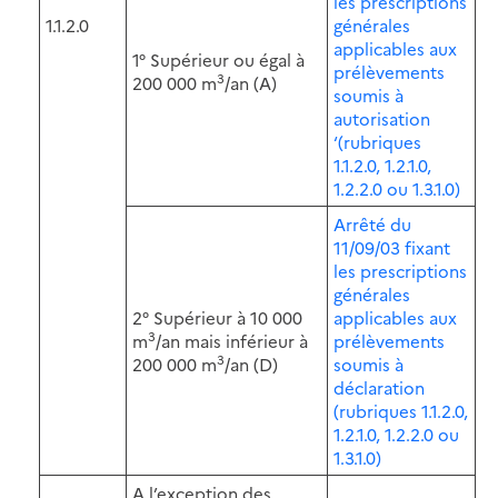
les prescriptions
1.1.2.0
générales
applicables aux
1° Supérieur ou égal à
prélèvements
3
200 000 m
/an (A)
soumis à
autorisation
‘(rubriques
1.1.2.0, 1.2.1.0,
1.2.2.0 ou 1.3.1.0)
Arrêté du
11/09/03 fixant
les prescriptions
générales
2° Supérieur à 10 000
applicables aux
3
m
/an mais inférieur à
prélèvements
3
200 000 m
/an (D)
soumis à
déclaration
(rubriques 1.1.2.0,
1.2.1.0, 1.2.2.0 ou
1.3.1.0)
A l’exception des