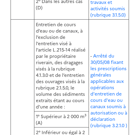
2° Dans les autres cas
travaux et
(D)
activités soumis
(rubrique 3.1.5.0)
Entretien de cours
d’eau ou de canaux, à
l’exclusion de
l’entretien visé à
l’article L.215-14 réalisé
-
Arrêté du
par le propriétaire
30/05/08 fixant
riverain, des dragages
les prescriptions
visés à la rubrique
générales
4.1.3.0 et de l’entretien
applicables aux
des ouvrages visés à la
opérations
rubrique 2.1.5.0, le
d'entretien de
volume des sédiments
cours d'eau ou
extraits étant au cours
canaux soumis à
d’une année :
autorisation ou à
3
1° Supérieur à 2 000 m
déclaration
(A)
(rubrique 3.2.1.0 )
2° Inférieur ou égal à 2