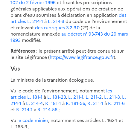
102 du 2 février 1996
et fixant les prescriptions
générales applicables aux opérations de création de
plans d'eau soumises à déclaration en application
des
articles L. 214-1
à
L. 214-3
du code de l'environnement
et relevant
des rubriques 3.2.3.0
(2°) de la
nomenclature annexée
au décret n° 93-743 du 29 mars
1993
modifié).
Références
: le présent arrêté peut être consulté sur
le site Légifrance (
https://www.legifrance.gouv.fr
).
Vus
La ministre de la transition écologique,
Vu le code de l'environnement, notamment
les
articles L. 181-1
à
L. 181-23
,
L. 211-1
,
L. 211-2
,
L. 211-3
,
L.
214-1
à
L. 214-4
,
R. 181-1
à
R. 181-56,
R. 211-1
à
R. 211-6
et
R. 214-1
à
R. 214-56
;
Vu
le code minier
, notamment ses articles L. 162-1 et
L. 163-9 ;