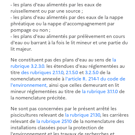
- les plans d'eau alimentés par les eaux de
ruissellement ou par une source ;
- les plans d'eau alimentés par des eaux de la nappe
phréatique ou la nappe d'accompagnement par
pompage ou non ;
- les plans d'eau alimentés par prélèvement en cours
d'eau ou barrant à la fois le lit mineur et une partie du
lit majeur.
Ne constituent pas des plans d'eau au sens de
la
rubrique 3.2.3.0.
les étendues d'eau réglementées au
titre
des rubriques 2.1.1.0
,
2.1.5.0
et
3.2.5.0
de la
nomenclature annexée à
l'article R. 214-1 du code de
l'environnement,
ainsi que celles demeurant en lit
mineur réglementées au titre de
la rubrique 3.1.1.0
de
la nomenclature précitée.
Ne sont pas concernées par le présent arrêté les
piscicultures relevant de
la rubrique 2130
, les carrières
relevant de
la rubrique 2510
de la nomenclature des
installations classées pour la protection de
l'environnement et les travaux de recherches et