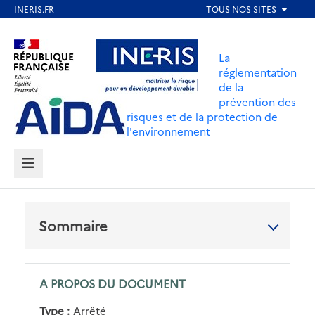
Aller
au
Aller au contenu
Aller au menu
contenu
La
principal
réglementation
de la
Aller au pied de page
prévention des
risques et de la protection de
l'environnement
MENU
Sommaire
A PROPOS DU DOCUMENT
Type :
Arrêté