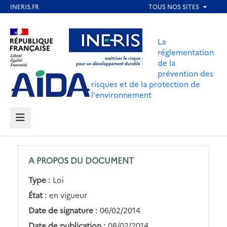
Aller
au
Aller au contenu
Aller au menu
contenu
La
principal
réglementation
de la
Aller au pied de page
prévention des
risques et de la protection de
l'environnement
MENU
A PROPOS DU DOCUMENT
Type :
Loi
État :
en vigueur
Date de signature :
06/02/2014
Date de publication :
08/02/2014