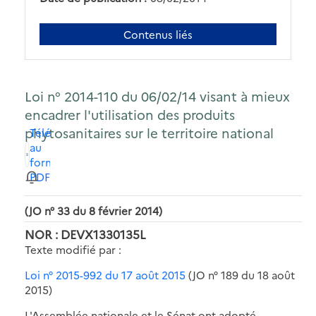
Contenus liés
Loi n° 2014-110 du 06/02/14 visant à mieux
encadrer l'utilisation des produits
phytosanitaires sur le territoire national
Télécharger
au
format
PDF
(JO n° 33 du 8 février 2014)
NOR : DEVX1330135L
Texte modifié par :
Loi n° 2015-992 du 17 août 2015
(JO n° 189 du 18 août
2015)
L'Assemblée nationale et le Sénat ont adopté,