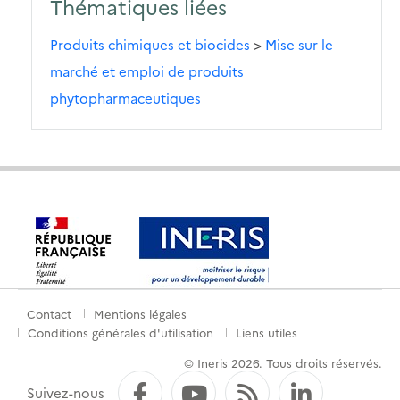
Thématiques liées
Produits chimiques et biocides
>
Mise sur le
marché et emploi de produits
phytopharmaceutiques
Contact
Mentions légales
Menu
Conditions générales d'utilisation
Liens utiles
de
© Ineris 2026. Tous droits réservés.
pied
Facebook
YouTube
Flux RSS
LinkedI
Suivez-nous