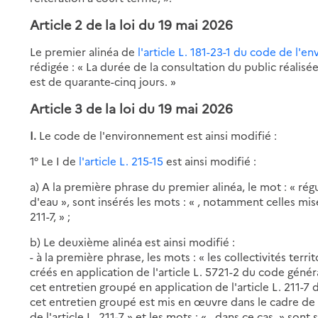
Article 2
de la loi du 19 mai 2026
Le premier alinéa de
l'article L. 181-23-1 du code de l'
rédigée : « La durée de la consultation du public réalisée 
est de quarante-cinq jours. »
Article 3
de la loi du 19 mai 2026
I.
Le code de l'environnement est ainsi modifié :
1° Le I de
l'article L. 215-15
est ainsi modifié :
a) A la première phrase du premier alinéa, le mot : « régu
d'eau », sont insérés les mots : « , notamment celles mis
211-7, » ;
b) Le deuxième alinéa est ainsi modifié :
- à la première phrase, les mots : « les collectivités ter
créés en application de l'article L. 5721-2 du code génér
cet entretien groupé en application de l'article L. 211-7
cet entretien groupé est mis en œuvre dans le cadre de
de l'article L. 211-7 » et les mots : « , dans ce cas, » sont