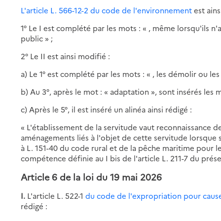
L'article L. 566-12-2 du code de l'environnement
est ains
1° Le I est complété par les mots : « , même lorsqu'ils 
public » ;
2° Le II est ainsi modifié :
a) Le 1° est complété par les mots : « , les démolir ou les
b) Au 3°, après le mot : « adaptation », sont insérés les m
c) Après le 5°, il est inséré un alinéa ainsi rédigé :
« L'établissement de la servitude vaut reconnaissance de
aménagements liés à l'objet de cette servitude lorsque s
à L. 151-40 du code rural et de la pêche maritime pour le
compétence définie au I bis de l'article L. 211-7 du prés
Article 6
de la loi du 19 mai 2026
I.
L'article L. 522-1
du code de l'expropriation pour cause
rédigé :