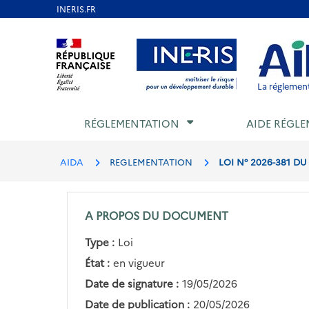
Aller
au
Aller au contenu
Aller au menu
Aller au p
contenu
principal
La réglement
RÉGLEMENTATION
AIDE RÉGLE
AIDA
REGLEMENTATION
LOI N° 2026-381 DU
A PROPOS DU DOCUMENT
Type :
Loi
État :
en vigueur
Date de signature :
19/05/2026
Date de publication :
20/05/2026