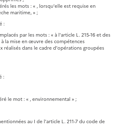
érés les mots : « , lorsqu'elle est requise en
êche maritime, » ;
é :
emplacés par les mots : « à l'article L. 215-16 et des
es à la mise en œuvre des compétences
ux réalisés dans le cadre d'opérations groupées
é :
séré le mot : « , environnemental » ;
ntionnées au I de l'article L. 211-7 du code de