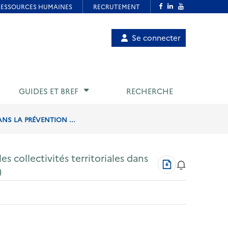
Menu
Se connecter
de
compte
utilisateur
GUIDES ET BREF
RECHERCHE
ANS LA PRÉVENTION ...
es collectivités territoriales dans
Télécharger
)
au
format
PDF