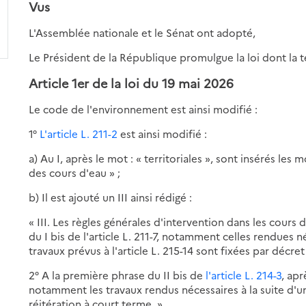
Vus
L'Assemblée nationale et le Sénat ont adopté,
Le Président de la République promulgue la loi dont la te
Article 1er de la loi du 19 mai 2026
Le code de l'environnement est ainsi modifié :
1°
L'article L. 211-2
est ainsi modifié :
a) Au I, après le mot : « territoriales », sont insérés les 
des cours d'eau » ;
b) Il est ajouté un III ainsi rédigé :
« III. Les règles générales d'intervention dans les cours
du I bis de l'article L. 211-7, notamment celles rendues 
travaux prévus à l'article L. 215-14 sont fixées par décret 
2° A la première phrase du II bis de
l'article L. 214-3
, apr
notamment les travaux rendus nécessaires à la suite d'u
réitération à court terme, ».