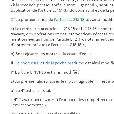
- à la seconde phrase, après le mot : « général », sont ins
application de l'article L. 151-37 du code rural et de la p
2° Le premier alinéa de
l'article L. 215-18
est ainsi modifi
a) Les mots : « aux articles L. 215-15 et L. 215-16 » sont r
travaux, des opérations et des interventions nécessair
mentionnées au I bis de l'article L. 211-7, notamment ce
d'entretien prévues à l'article L. 215-15 » ;
b) Sont ajoutés les mots : « du cours d'eau ».
II.
Le code rural et de la pêche maritime
est ainsi modifi
1° L'article L. 151-36 est ainsi modifié :
a) Au premier alinéa, après le mot : « agricole », il est in
b) Le 4° est ainsi rétabli :
« 4° Travaux nécessaires à l'exercice des compétences me
l'environnement ; »
2° L'article L. 151-37 est ainsi modifié :