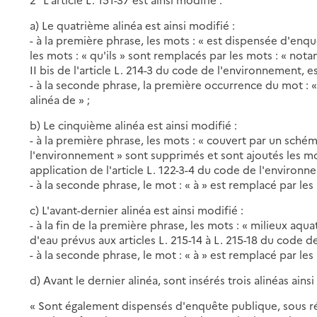
a) Le quatrième alinéa est ainsi modifié :
- à la première phrase, les mots : « est dispensée d'enq
les mots : « qu'ils » sont remplacés par les mots : « nota
II bis de l'article L. 214-3 du code de l'environnement, 
- à la seconde phrase, la première occurrence du mot : 
alinéa de » ;
b) Le cinquième alinéa est ainsi modifié :
- à la première phrase, les mots : « couvert par un sché
l'environnement » sont supprimés et sont ajoutés les mot
application de l'article L. 122-3-4 du code de l'environn
- à la seconde phrase, le mot : « à » est remplacé par les
c) L'avant-dernier alinéa est ainsi modifié :
- à la fin de la première phrase, les mots : « milieux aqu
d'eau prévus aux articles L. 215-14 à L. 215-18 du code d
- à la seconde phrase, le mot : « à » est remplacé par les
d) Avant le dernier alinéa, sont insérés trois alinéas ainsi
« Sont également dispensés d'enquête publique, sous ré