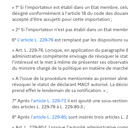
« 1° Si l'importateur est établi dans un Etat membre, celu
désigné conformément à l'article 18 du code des douane
accepté d'être assujetti pour cette importation ;
« 2° Si l'importateur n'est pas établi dans un Etat membr
6°
L'article L. 229-76
est remplacé par les dispositions su
« Art. L. 229-76. Lorsque, en application du paragraphe 8
administrative compétente envisage de révoquer le stat
l'intéressé et le met à même de présenter ses observati
du ministre chargé de la politique en matière de march
« A l'issue de la procédure mentionnée au premier aliné
révoquer le statut de déclarant MACF autorisé. La décisio
prend effet le lendemain de sa notification. » ;
7° Après
l'article L. 229-77
, il est ajouté une sous-sectio
des articles L. 229-78 à L. 229-80-3 ;
8° Après
l'article L. 229-80
, sont insérés trois articles L.
« Art. L. 229-80-1. Lorsque l'autorité administrative co