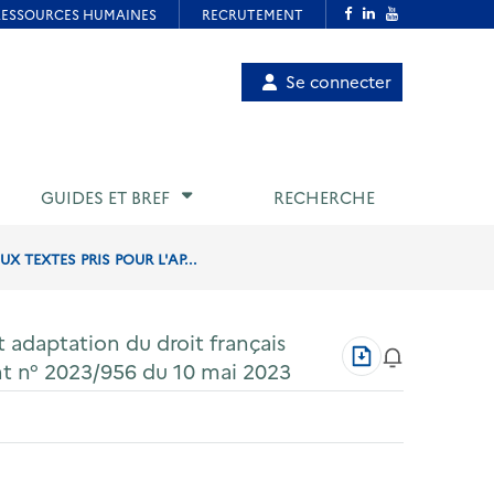
Menu
Se connecter
de
compte
utilisateur
GUIDES ET BREF
RECHERCHE
TEXTES PRIS POUR L'AP...
adaptation du droit français
Télécharger
ent n° 2023/956 du 10 mai 2023
au
format
PDF