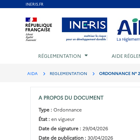
Aller
au
Aller au contenu
Aller au menu
Aller au p
contenu
principal
La réglement
RÉGLEMENTATION
AIDE RÉGLE
AIDA
REGLEMENTATION
ORDONNANCE N° 202
A PROPOS DU DOCUMENT
Type :
Ordonnance
État :
en vigueur
Date de signature :
29/04/2026
Date de publication :
30/04/2026