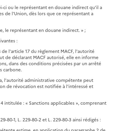
i-ci ou le représentant en douane indirect qu'il a
s de l'Union, dès lors que ce représentant a
e, le représentant en douane indirect. » ;
ivantes :
 de l'article 17 du règlement MACF, l'autorité
ut de déclarant MACF autorisé, elle en informe
ons, dans des conditions précisées par un arrêté
és carbone.
a, l'autorité administrative compétente peut
n de révocation est notifiée à l'intéressé et
n 4 intitulée : « Sanctions applicables », comprenant
 229-80-1, L. 229-80-2 et L. 229-80-3 ainsi rédigés :
mpétente estime, en application du paragraphe 2 de