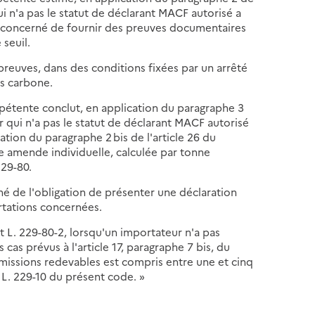
i n'a pas le statut de déclarant MACF autorisé a
ti concerné de fournir des preuves documentaires
seuil.
preuves, dans des conditions fixées par un arrêté
és carbone.
mpétente conclut, en application du paragraphe 3
 qui n'a pas le statut de déclarant MACF autorisé
ation du paragraphe 2 bis de l'article 26 du
e amende individuelle, calculée par tonne
229-80.
né de l'obligation de présenter une déclaration
rtations concernées.
et L. 229-80-2, lorsqu'un importateur n'a pas
cas prévus à l'article 17, paragraphe 7 bis, du
issions redevables est compris entre une et cinq
e L. 229-10 du présent code. »