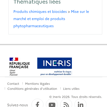
Thématiques liées
Produits chimiques et biocides
>
Mise sur le
marché et emploi de produits
phytopharmaceutiques
Contact
Mentions légales
Menu
Conditions générales d'utilisation
Liens utiles
de
© Ineris 2026. Tous droits réservés.
pied
Facebook
YouTube
Flux RSS
LinkedI
Suivez-nous