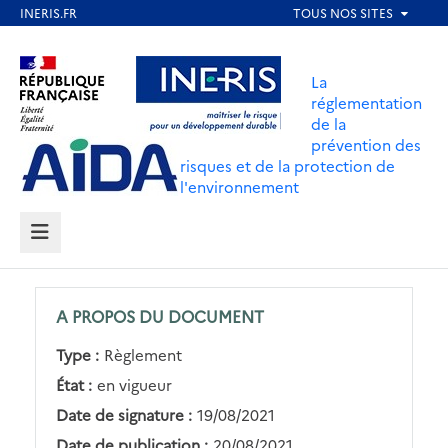
Aller
au
Aller au contenu
Aller au menu
contenu
La
principal
réglementation
de la
Aller au pied de page
prévention des
risques et de la protection de
l'environnement
MENU
A PROPOS DU DOCUMENT
Type :
Règlement
État :
en vigueur
Date de signature :
19/08/2021
Date de publication :
20/08/2021