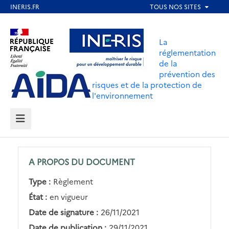
Aller
au
Aller au contenu
Aller au menu
contenu
La
principal
réglementation
de la
Aller au pied de page
prévention des
risques et de la protection de
l'environnement
MENU
A PROPOS DU DOCUMENT
Type :
Règlement
État :
en vigueur
Date de signature :
26/11/2021
Date de publication :
29/11/2021