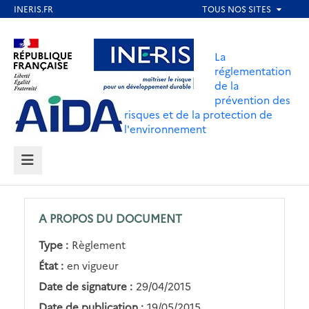
Aller
au
Aller au contenu
Aller au menu
contenu
La
principal
réglementation
de la
Aller au pied de page
prévention des
risques et de la protection de
l'environnement
MENU
A PROPOS DU DOCUMENT
Type :
Règlement
État :
en vigueur
Date de signature :
29/04/2015
Date de publication :
19/05/2015