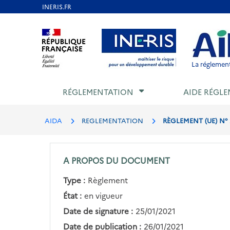
Aller
au
Aller au contenu
Aller au menu
Aller au p
contenu
principal
La réglement
RÉGLEMENTATION
AIDE RÉGLE
AIDA
REGLEMENTATION
RÈGLEMENT (UE) N° 
A PROPOS DU DOCUMENT
Type :
Règlement
État :
en vigueur
Date de signature :
25/01/2021
Date de publication :
26/01/2021