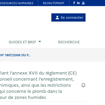
Menu
Se connecter
de
compte
utilisateur
GUIDES ET BREF
RECHERCHE
° 1907/2006 DU P...
iant l’annexe XVII du règlement (CE)
nseil concernant l’enregistrement,
himiques, ainsi que les restrictions
qui concerne le plomb dans la
autour de zones humides