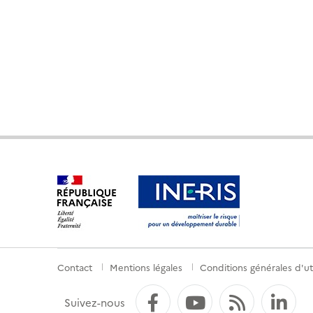
Contact
Mentions légales
Conditions générales d'uti
Menu
de
Facebook
YouTube
Flux RS
Li
Suivez-nous