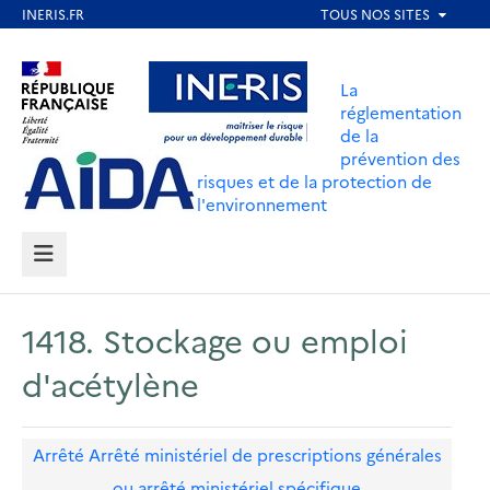
Aller
au
Aller au contenu
Aller au menu
contenu
La
principal
réglementation
de la
Aller au pied de page
prévention des
risques et de la protection de
l'environnement
MENU
1418. Stockage ou emploi
d'acétylène
Arrêté
Arrêté ministériel de prescriptions générales
ou arrêté ministériel spécifique