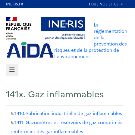
Aller
au
Aller au contenu
Aller au menu
contenu
La
principal
réglementation
de la
Aller au pied de page
prévention des
risques et de la protection de
l'environnement
MENU
141x. Gaz inflammables
↳
1410. Fabrication industrielle de gaz inflammables
↳
1411. Gazomètres et réservoirs de gaz comprimés
renfermant des gaz inflammables