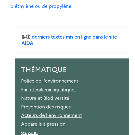
d'éthylène ou de propylène
📝🕔
derniers textes mis en ligne dans le site
AIDA
THÉMATIQUE
Police de l'environnement
Eau et milieux aquatiques
Nature et Biodiversité
Prévention des risques
Acteurs de l'environnement
Appareils à pression
Guyane