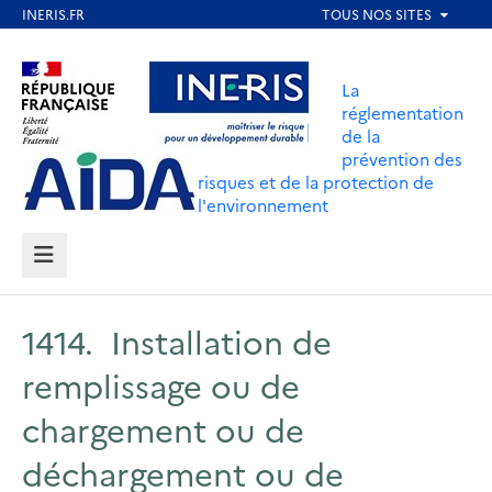
Aller
au
Aller au contenu
Aller au menu
contenu
La
principal
réglementation
de la
Aller au pied de page
prévention des
risques et de la protection de
l'environnement
MENU
1414. Installation de
remplissage ou de
chargement ou de
déchargement ou de