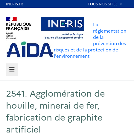
Aller
au
Aller au contenu
Aller au menu
contenu
La
principal
réglementation
de la
Aller au pied de page
prévention des
risques et de la protection de
l'environnement
MENU
2541. Agglomération de
houille, minerai de fer,
fabrication de graphite
artificiel