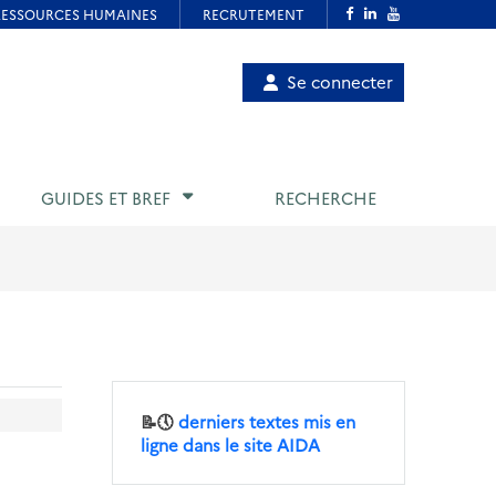
Menu
Se connecter
de
compte
utilisateur
GUIDES ET BREF
RECHERCHE
📝🕔
derniers textes mis en
ligne dans le site AIDA