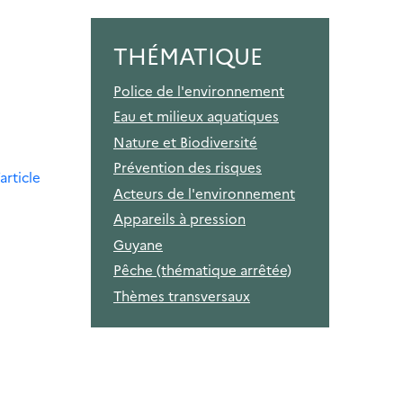
THÉMATIQUE
Police de l'environnement
Eau et milieux aquatiques
Nature et Biodiversité
Prévention des risques
article
Acteurs de l'environnement
Appareils à pression
Guyane
Pêche (thématique arrêtée)
Thèmes transversaux
e