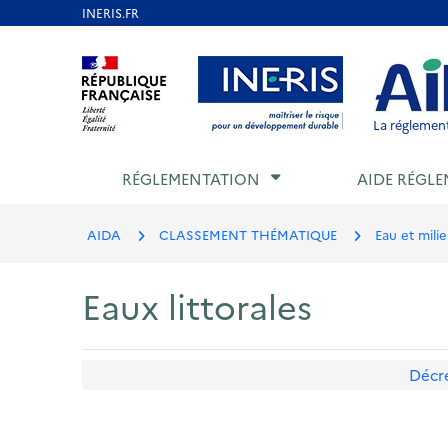
Aller
au
Aller au contenu
Aller au menu
Aller au p
contenu
principal
La réglement
RÉGLEMENTATION
AIDE RÉGLE
AIDA
CLASSEMENT THÉMATIQUE
Eau et mili
Eaux littorales
Décr