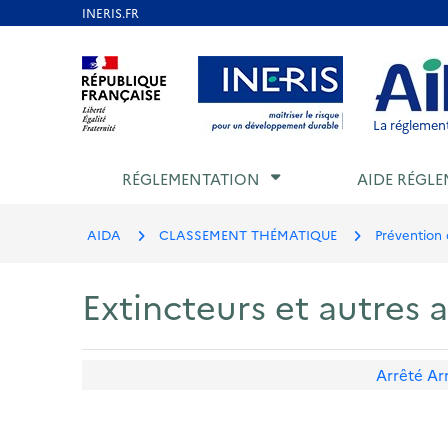
Aller
au
Aller au contenu
Aller au menu
Aller au p
contenu
principal
La réglement
RÉGLEMENTATION
AIDE RÉGLE
AIDA
CLASSEMENT THÉMATIQUE
Prévention 
Extincteurs et autres a
Arrêté
Ar