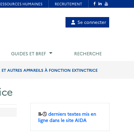
Menu
Se connecter
de
compte
utilisateur
GUIDES ET BREF
RECHERCHE
 ET AUTRES APPAREILS À FONCTION EXTINCTRICE
ice
📝🕔
derniers textes mis en
ligne dans le site AIDA