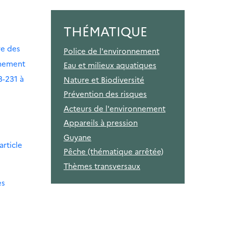
THÉMATIQUE
re des
Police de l'environnement
nnement
Eau et milieux aquatiques
3-231 à
Nature et Biodiversité
Prévention des risques
Acteurs de l'environnement
Appareils à pression
Guyane
article
Pêche (thématique arrêtée)
Thèmes transversaux
es