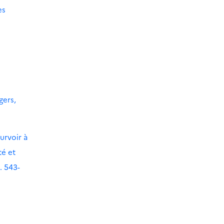
es
gers,
urvoir à
té et
. 543-