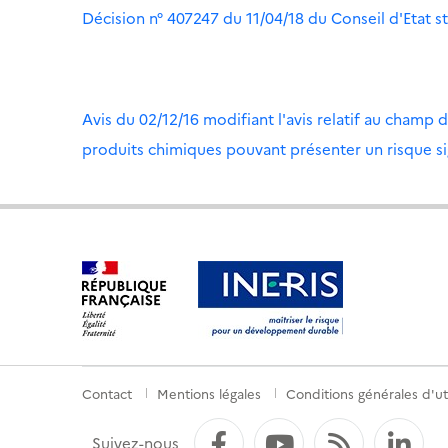
Décision n° 407247 du 11/04/18 du Conseil d'Etat s
Avis du 02/12/16 modifiant l'avis relatif au champ d
produits chimiques pouvant présenter un risque sig
Contact
Mentions légales
Conditions générales d'uti
Menu
de
Facebook
YouTube
Flux RS
Li
Suivez-nous