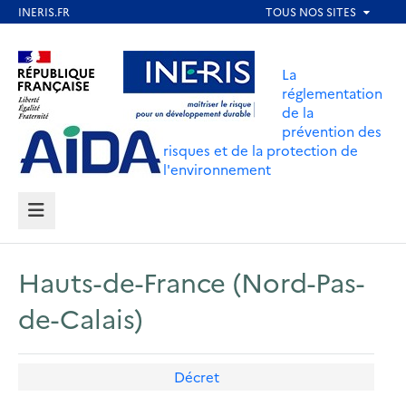
Aller
au
Aller au contenu
Aller au menu
contenu
La
principal
réglementation
de la
Aller au pied de page
prévention des
risques et de la protection de
l'environnement
MENU
Hauts-de-France (Nord-Pas-
de-Calais)
Décret