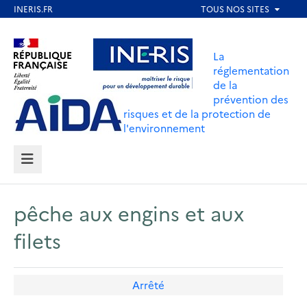
Aller
au
Aller au contenu
Aller au menu
contenu
La
principal
réglementation
de la
Aller au pied de page
prévention des
risques et de la protection de
l'environnement
MENU
pêche aux engins et aux
filets
Arrêté