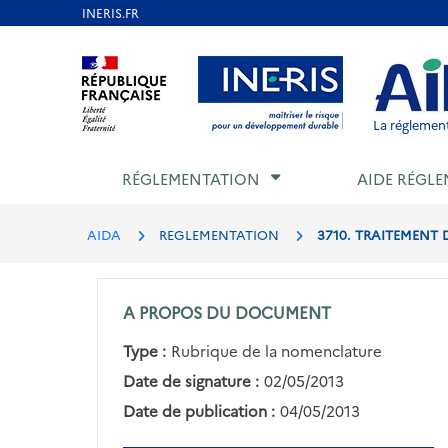
Aller
au
Aller au contenu
Aller au menu
Aller au p
contenu
principal
La réglement
RÉGLEMENTATION
AIDE RÉGLE
AIDA
REGLEMENTATION
3710. TRAITEMENT 
A PROPOS DU DOCUMENT
Type :
Rubrique de la nomenclature
Date de signature :
02/05/2013
Date de publication :
04/05/2013