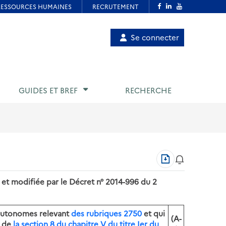
Menu
Se connecter
de
compte
utilisateur
GUIDES ET BREF
RECHERCHE
Télécharger
au
format
 et modifiée par le Décret n° 2014-996 du 2
PDF
s autonomes relevant
des rubriques 2750
et qui
(A-
t de
la section 8 du chapitre V du titre Ier du