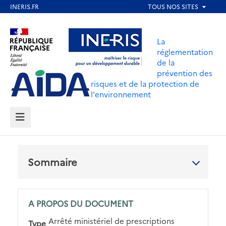
Aller
au
Aller au contenu
Aller au menu
contenu
La
principal
réglementation
de la
Aller au pied de page
prévention des
risques et de la protection de
l'environnement
MENU
Sommaire
A PROPOS DU DOCUMENT
Arrêté ministériel de prescriptions
Type