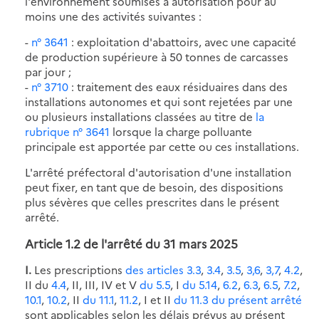
l'environnement soumises à autorisation pour au
moins une des activités suivantes :
-
n° 3641
: exploitation d'abattoirs, avec une capacité
de production supérieure à 50 tonnes de carcasses
par jour ;
-
n° 3710
: traitement des eaux résiduaires dans des
installations autonomes et qui sont rejetées par une
ou plusieurs installations classées au titre de
la
rubrique n° 3641
lorsque la charge polluante
principale est apportée par cette ou ces installations.
L'arrêté préfectoral d'autorisation d'une installation
peut fixer, en tant que de besoin, des dispositions
plus sévères que celles prescrites dans le présent
arrêté.
Article 1.2 de l'
arrêté du 31 mars 2025
I.
Les prescriptions
des articles 3.3
,
3.4
,
3.5
,
3,6
,
3,7
,
4.2
,
II du
4.4
, II, III, IV et V
du 5.5
, I
du 5.14
,
6.2
,
6.3
,
6.5
,
7.2
,
10.1
,
10.2
, II
du 11.1
,
11.2
, I et II
du 11.3 du présent arrêté
sont applicables selon les délais prévus au présent