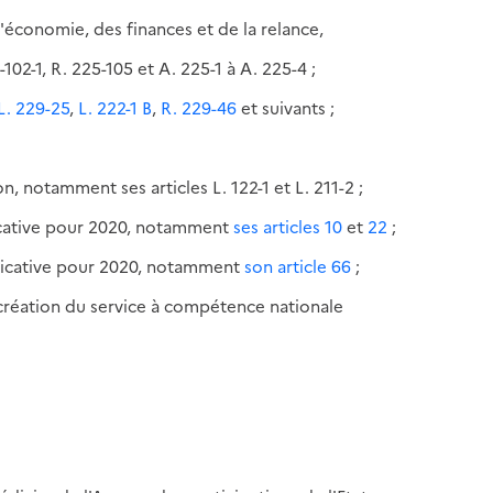
 l'économie, des finances et de la relance,
2-1, R. 225-105 et A. 225-1 à A. 225-4 ;
 L. 229-25
,
L. 222-1 B
,
R. 229-46
et suivants ;
;
on, notamment ses articles L. 122-1 et L. 211-2 ;
icative pour 2020, notamment
ses articles 10
et
22
;
ificative pour 2020, notamment
son article 66
;
création du service à compétence nationale