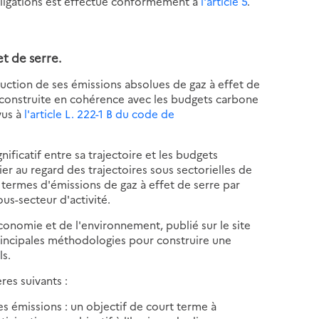
obligations est effectué conformément à
l'article 5
.
et de serre.
éduction de ses émissions absolues de gaz à effet de
t construite en cohérence avec les budgets carbone
vus à
l'article L. 222-1 B du code de
nificatif entre sa trajectoire et les budgets
er au regard des trajectoires sous sectorielles de
 termes d'émissions de gaz à effet de serre par
ous-secteur d'activité.
économie et de l'environnement, publié sur le site
rincipales méthodologies pour construire une
ls.
ères suivants :
s émissions : un objectif de court terme à