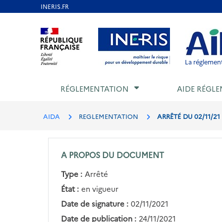
Aller
au
Aller au contenu
Aller au menu
Aller au p
contenu
principal
La réglement
RÉGLEMENTATION
AIDE RÉGLE
AIDA
REGLEMENTATION
ARRÊTÉ DU 02/11/21 
A PROPOS DU DOCUMENT
Type :
Arrêté
État :
en vigueur
Date de signature :
02/11/2021
Date de publication :
24/11/2021