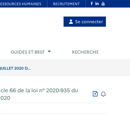
Menu
Se connecter
de
compte
utilisateur
GUIDES ET BREF
RECHERCHE
UILLET 2020 D...
icle 66 de la loi n° 2020-935 du
Télécharger
 2020
au
format
PDF