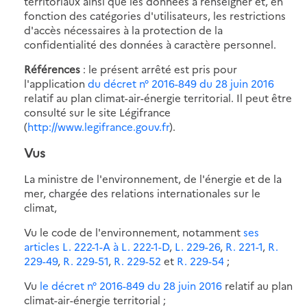
territoriaux ainsi que les données à renseigner et, en
fonction des catégories d'utilisateurs, les restrictions
d'accès nécessaires à la protection de la
confidentialité des données à caractère personnel.
Références
: le présent arrêté est pris pour
l'application
du décret n° 2016-849 du 28 juin 2016
relatif au plan climat-air-énergie territorial. Il peut être
consulté sur le site Légifrance
(
http://www.legifrance.gouv.fr
).
Vus
La ministre de l'environnement, de l'énergie et de la
mer, chargée des relations internationales sur le
climat,
Vu le code de l'environnement, notamment
ses
articles L. 222-1-A
à L. 222-1-D
,
L. 229-26
,
R. 221-1
,
R.
229-49
,
R. 229-51
,
R. 229-52
et
R. 229-54
;
Vu
le décret n° 2016-849 du 28 juin 2016
relatif au plan
climat-air-énergie territorial ;