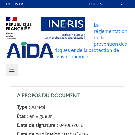
Aller
au
Aller au contenu
Aller au menu
contenu
La
principal
réglementation
de la
Aller au pied de page
prévention des
risques et de la protection de
l'environnement
MENU
A PROPOS DU DOCUMENT
Type :
Arrêté
État :
en vigueur
Date de signature :
04/08/2016
Date de publication :
07/08/2016