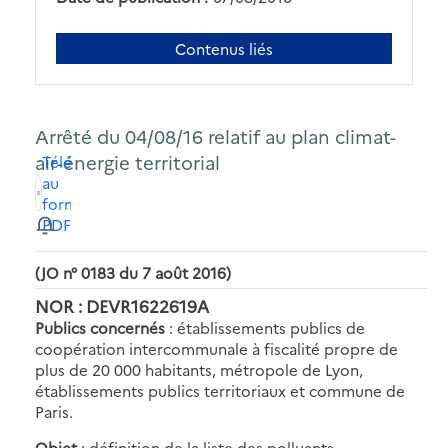
Contenus liés
Arrêté du 04/08/16 relatif au plan climat-
air-énergie territorial
Télécharger
au
format
PDF
(JO n° 0183 du 7 août 2016)
NOR : DEVR1622619A
Publics concernés
: établissements publics de
coopération intercommunale à fiscalité propre de
plus de 20 000 habitants, métropole de Lyon,
établissements publics territoriaux et commune de
Paris.
Objet
: définition de la liste des polluants