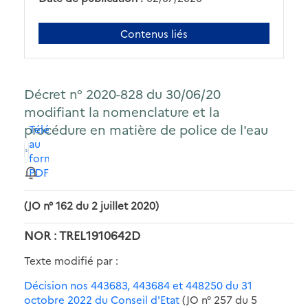
Contenus liés
Décret n° 2020-828 du 30/06/20
modifiant la nomenclature et la
procédure en matière de police de l'eau
Télécharger
au
format
PDF
(JO n° 162 du 2 juillet 2020)
NOR : TREL1910642D
Texte modifié par :
Décision nos 443683, 443684 et 448250 du 31
octobre 2022 du Conseil d'Etat
(JO n° 257 du 5