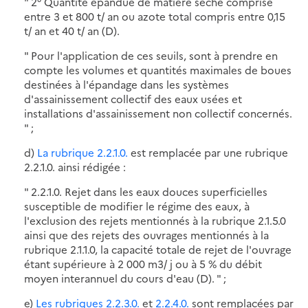
" 2° Quantité épandue de matière sèche comprise
entre 3 et 800 t/ an ou azote total compris entre 0,15
t/ an et 40 t/ an (D).
" Pour l'application de ces seuils, sont à prendre en
compte les volumes et quantités maximales de boues
destinées à l'épandage dans les systèmes
d'assainissement collectif des eaux usées et
installations d'assainissement non collectif concernés.
" ;
d)
La rubrique 2.2.1.0.
est remplacée par une rubrique
2.2.1.0. ainsi rédigée :
" 2.2.1.0. Rejet dans les eaux douces superficielles
susceptible de modifier le régime des eaux, à
l'exclusion des rejets mentionnés à la rubrique 2.1.5.0
ainsi que des rejets des ouvrages mentionnés à la
rubrique 2.1.1.0, la capacité totale de rejet de l'ouvrage
étant supérieure à 2 000 m3/ j ou à 5 % du débit
moyen interannuel du cours d'eau (D). " ;
e)
Les rubriques 2.2.3.0.
et
2.2.4.0.
sont remplacées par