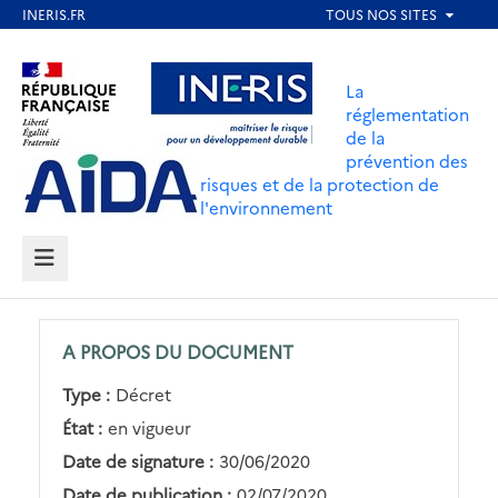
Aller
au
Aller au contenu
Aller au menu
contenu
La
principal
réglementation
de la
Aller au pied de page
prévention des
risques et de la protection de
l'environnement
MENU
A PROPOS DU DOCUMENT
Type :
Décret
État :
en vigueur
Date de signature :
30/06/2020
Date de publication :
02/07/2020