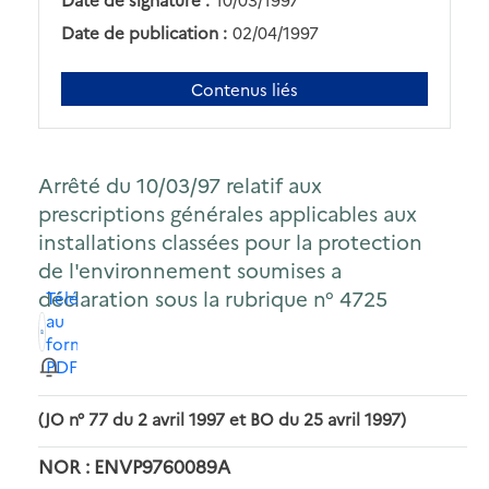
Date de publication :
02/04/1997
Contenus liés
Arrêté du 10/03/97 relatif aux
prescriptions générales applicables aux
installations classées pour la protection
de l'environnement soumises a
déclaration sous la rubrique n° 4725
Télécharger
au
format
PDF
(JO n° 77 du 2 avril 1997 et BO du 25 avril 1997)
NOR : ENVP9760089A