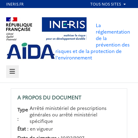
Aller
au
Aller au contenu
Aller au menu
contenu
La
principal
réglementation
de la
Aller au pied de page
prévention des
risques et de la protection de
l'environnement
MENU
A PROPOS DU DOCUMENT
Arrêté ministériel de prescriptions
Type
générales ou arrêté ministériel
:
spécifique
État :
en vigueur
Date de signature :
10/03/1997