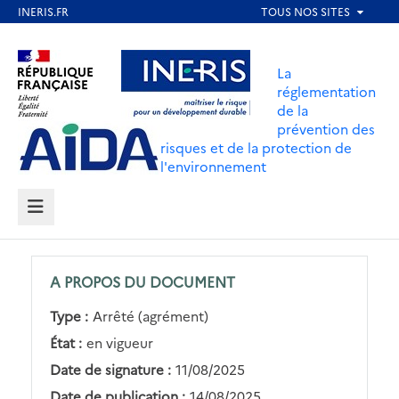
Aller
au
Aller au contenu
Aller au menu
contenu
La
principal
réglementation
de la
Aller au pied de page
prévention des
risques et de la protection de
l'environnement
MENU
A PROPOS DU DOCUMENT
Type :
Arrêté (agrément)
État :
en vigueur
Date de signature :
11/08/2025
Date de publication :
14/08/2025