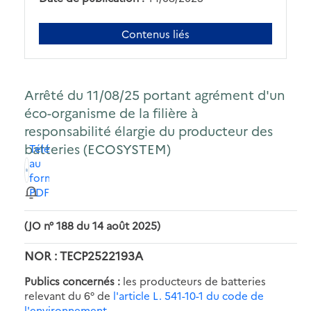
Contenus liés
Arrêté du 11/08/25 portant agrément d'un
éco-organisme de la filière à
responsabilité élargie du producteur des
batteries (ECOSYSTEM)
Télécharger
au
format
PDF
(JO n° 188 du 14 août 2025)
NOR : TECP2522193A
Publics concernés :
les producteurs de batteries
relevant du 6° de
l'article L. 541-10-1 du code de
l'environnement
.