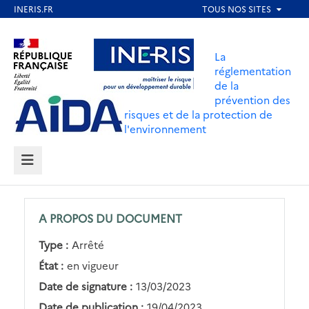
Aller
au
Aller au contenu
Aller au menu
contenu
La
principal
réglementation
de la
Aller au pied de page
prévention des
risques et de la protection de
l'environnement
MENU
A PROPOS DU DOCUMENT
Type :
Arrêté
État :
en vigueur
Date de signature :
13/03/2023
Date de publication :
19/04/2023