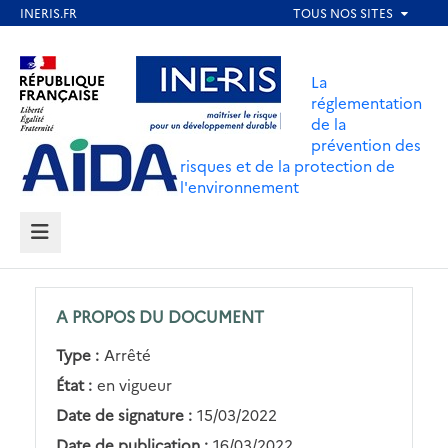
Aller
au
Aller au contenu
Aller au menu
contenu
La
principal
réglementation
de la
Aller au pied de page
prévention des
risques et de la protection de
l'environnement
MENU
A PROPOS DU DOCUMENT
Type :
Arrêté
État :
en vigueur
Date de signature :
15/03/2022
Date de publication :
16/03/2022