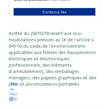
Contenus liés
Arrêté du 29/10/19 relatif aux éco-
modulations prévues au IX de l'article L.
541-10 du code de l'environnement
applicables aux filières des équipements
électriques et électroniques
professionnels, des éléments
d'ameublement, des emballages
ménagers, des papiers graphiques et des
piles et accumulateurs portables
Télécharger
au
format
PDF