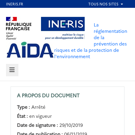
Aller
au
Aller au contenu
Aller au menu
contenu
La
principal
réglementation
de la
Aller au pied de page
prévention des
risques et de la protection de
l'environnement
MENU
A PROPOS DU DOCUMENT
Type :
Arrêté
État :
en vigueur
Date de signature :
29/10/2019
Date de publication :
06/11/2019