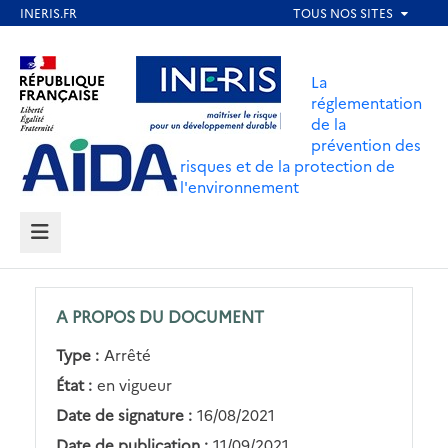
Aller
au
Aller au contenu
Aller au menu
contenu
La
principal
réglementation
de la
Aller au pied de page
prévention des
risques et de la protection de
l'environnement
MENU
A PROPOS DU DOCUMENT
Type :
Arrêté
État :
en vigueur
Date de signature :
16/08/2021
Date de publication :
11/09/2021