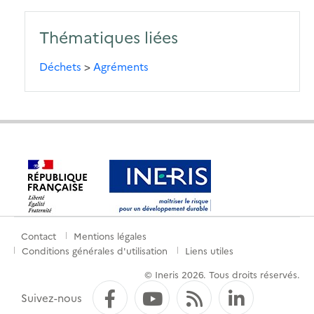
Thématiques liées
Déchets
>
Agréments
Contact
Mentions légales
Menu
Conditions générales d'utilisation
Liens utiles
de
© Ineris 2026. Tous droits réservés.
pied
Facebook
YouTube
Flux RSS
LinkedI
Suivez-nous