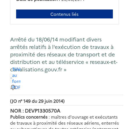
Contenus liés
Arrêté du 18/06/14 modifiant divers
arrêtés relatifs à l'exécution de travaux à
proximité des réseaux de transport et de
distribution et au téléservice « reseaux-et-
canalisations.gouv.fr »
Télécharger
au
format
PDF
(JO n° 149 du 29 juin 2014)
NOR : DEVP1330570A
Publics concernés
: maîtres d'ouvrage et exécutants
de travaux à proximité des réseaux aériens, enterrés
ou subaquatiques de toutes catégories (notamment