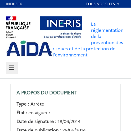
Aller
au
Aller au contenu
Aller au menu
contenu
La
principal
réglementation
de la
Aller au pied de page
prévention des
risques et de la protection de
l'environnement
MENU
A PROPOS DU DOCUMENT
Type :
Arrêté
État :
en vigueur
Date de signature :
18/06/2014
Date de publication :
29/06/2014